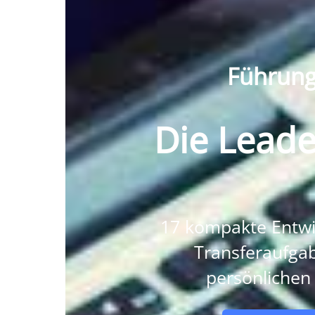
Führungs
Die Leade
17 kompakte Entwic
Transferaufgab
persönlichen