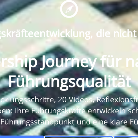
kräfteentwicklung, die nicht
rship Journey für n
Führungsqualität
klungsschritte, 20 Videos, Reflexions
en: Ihre Führungskräfte entwickeln sch
 Führungsstandpunkt und eine klare Fü