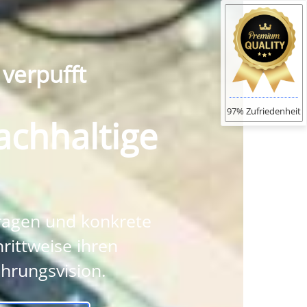
 verpufft
97% Zufriedenheit
achhaltige
fragen und konkrete
rittweise ihren
hrungsvision.